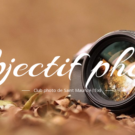
jectif ph
Club photo de Saint Maurice l'Exil