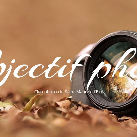
jectif ph
Club photo de Saint Maurice l'Exil