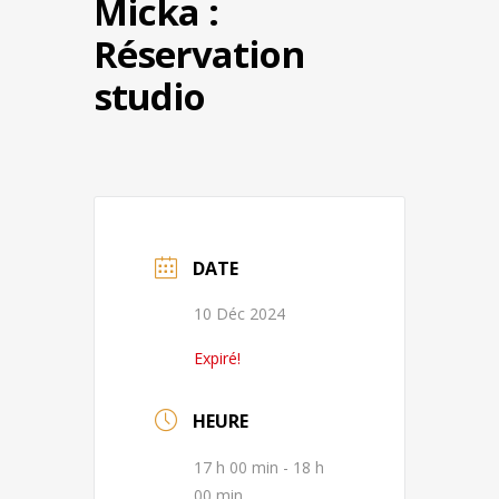
Micka :
Réservation
studio
DATE
10 Déc 2024
Expiré!
HEURE
17 h 00 min - 18 h
00 min