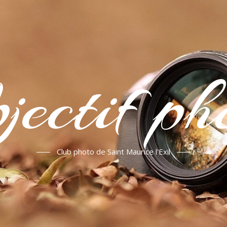
jectif ph
Club photo de Saint Maurice l'Exil