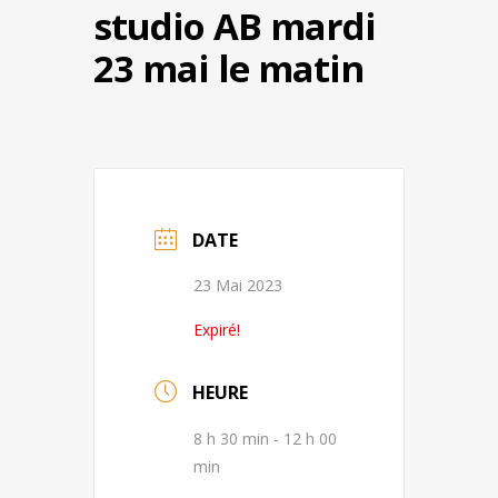
studio AB mardi
23 mai le matin
DATE
23 Mai 2023
Expiré!
HEURE
8 h 30 min - 12 h 00
min