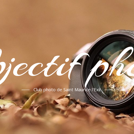
jectif ph
Club photo de Saint Maurice l'Exil