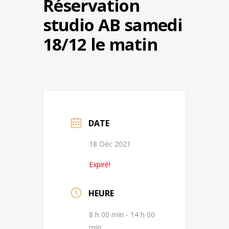
Réservation
studio AB samedi
18/12 le matin
DATE
18 Déc 2021
Expiré!
HEURE
8 h 00 min - 14 h 00
min