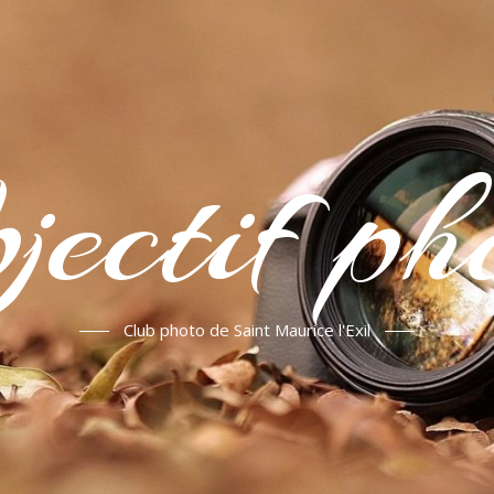
jectif ph
Club photo de Saint Maurice l'Exil