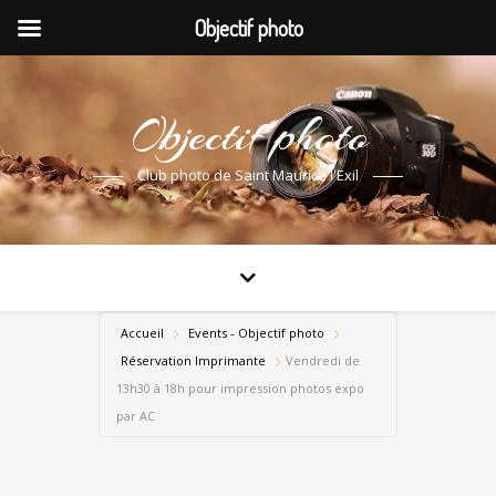
Objectif photo
Objectif photo
Club photo de Saint Maurice l'Exil
Accueil
Events - Objectif photo
Réservation Imprimante
Vendredi de
13h30 à 18h pour impression photos expo
par AC